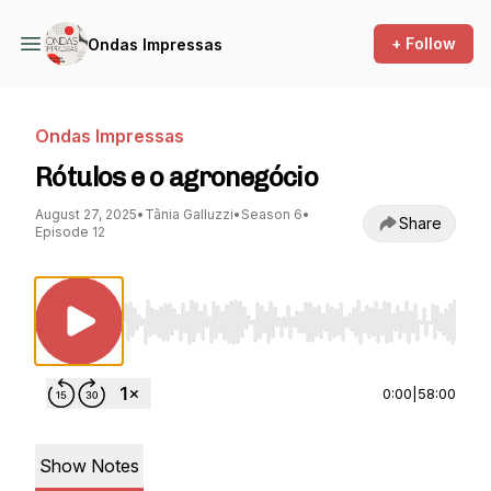
+ Follow
Ondas Impressas
Ondas Impressas
Rótulos e o agronegócio
August 27, 2025
•
Tânia Galluzzi
•
Season 6
•
Share
Episode 12
Use Left/Right to seek, Home/End to jump to st
0:00
|
58:00
Show Notes